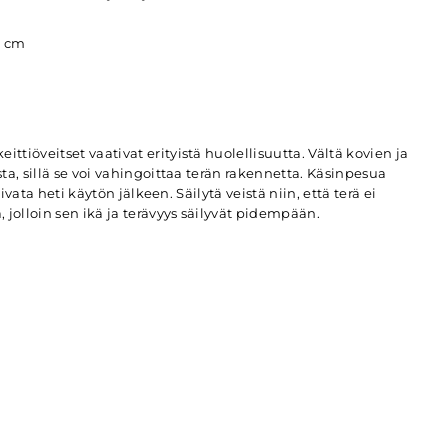
5 cm
eittiöveitset vaativat erityistä huolellisuutta. Vältä kovien ja
ta, sillä se voi vahingoittaa terän rakennetta. Käsinpesua
uivata heti käytön jälkeen. Säilytä veistä niin, että terä ei
 jolloin sen ikä ja terävyys säilyvät pidempään.