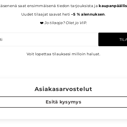
jäsenenä saat ensimmäisenä tiedon tarjouksista ja
kaupanpäällis
Uudet tilaajat saavat heti
–5 % alennuksen
.
❤️
Jo tilaaja? Olet jo VIP.
TIL
Voit lopettaa tilauksesi milloin haluat.
Asiakasarvostelut
Esitä kysymys