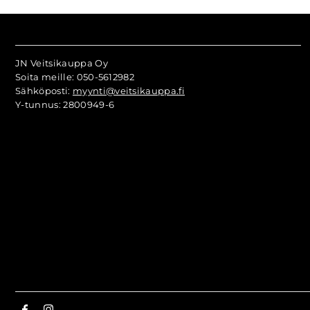
JN Veitsikauppa Oy
Soita meille: 050-5612982
Sähköposti:
myynti@veitsikauppa.fi
Y-tunnus: 2800949-6