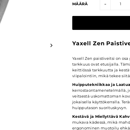
-
MÄÄRÄ
Yaxell Zen Paistiv
Yaxell Zen paistiveitsi on osa 
tarkkuus ovat etusijalla. Tämä
keittiössä tarkkuutta ja kestä
viipalointiin, mikä tekee siit
Huipputekniikkaa ja Laatua
kerrostaontamenetelmällä, jo
veitsestä uskomattoman kova
jokaisella käyttökerralla. Te
huipputason suorituskyvyn.
Kestävä ja Miellyttävä Kahv
mukava kädessä, mikä mahdol
ergonominen muotoilu ehkäise