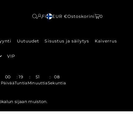
Fi
EUR €
Ostoskorini
0
yynti
Uutuudet
Sisustus ja säilytys
Kaiverrus
VIP
00
19
51
08
:
:
:
Päivää
Tuntia
Minuuttia
Sekuntia
yökalun sijaan muiston.