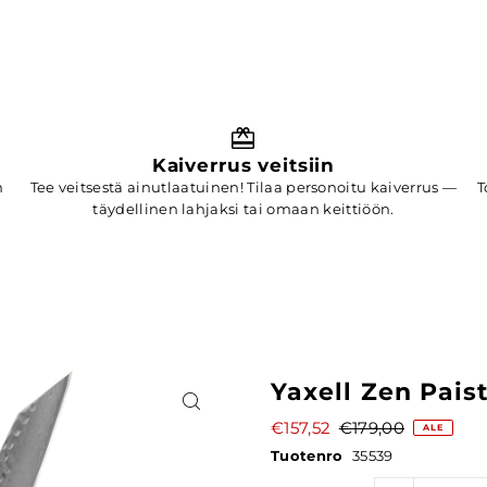
Kaiverrus veitsiin
n
Tee veitsestä ainutlaatuinen! Tilaa personoitu kaiverrus —
T
täydellinen lahjaksi tai omaan keittiöön.
Yaxell Zen Paist
€157,52
€179,00
ALE
Tuotenro
35539