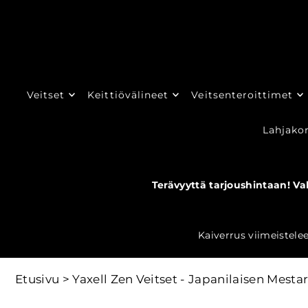
TRANSLATION MISSING: FI.ACCESSIBILITY.SKIP_TO_TEXT
Veitset
Keittiövälineet
Veitsenteroittimet
Lahjakor
Terävyyttä tarjoushintaan! Va
Kaiverrus viimeistelee
Etusivu
>
Yaxell Zen Veitset - Japanilaisen Mes