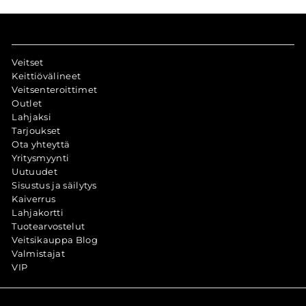
Veitset
Keittiövälineet
Veitsenteroittimet
Outlet
Lahjaksi
Tarjoukset
Ota yhteyttä
Yritysmyynti
Uutuudet
Sisustus ja säilytys
Kaiverrus
Lahjakortti
Tuotearvostelut
Veitsikauppa Blog
Valmistajat
VIP