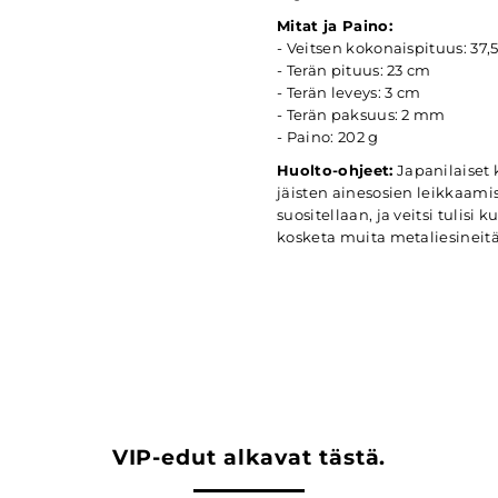
Mitat ja Paino:
- Veitsen kokonaispituus: 37,
- Terän pituus: 23 cm
- Terän leveys: 3 cm
- Terän paksuus: 2 mm
- Paino: 202 g
Huolto-ohjeet:
Japanilaiset k
jäisten ainesosien leikkaamis
suositellaan, ja veitsi tulisi k
kosketa muita metaliesineitä,
VIP-edut alkavat tästä.