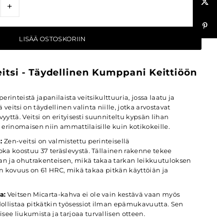
+
eitsi - Täydellinen Kumppani Keittiöön
perinteistä japanilaista veitsikulttuuria, jossa laatu ja
 veitsi on täydellinen valinta niille, jotka arvostavat
vyyttä. Veitsi on erityisesti suunniteltu kypsän lihan
ä erinomaisen niin ammattilaisille kuin kotikokeille.
:
Zen-veitsi on valmistettu perinteisellä
ka koostuu 37 teräslevystä. Tällainen rakenne tekee
n ja ohutrakenteisen, mikä takaa tarkan leikkuutuloksen
rän kovuus on 61 HRC, mikä takaa pitkän käyttöiän ja
a:
Veitsen Micarta-kahva ei ole vain kestävä vaan myös
listaa pitkätkin työsessiot ilman epämukavuutta. Sen
e liukumista ja tarjoaa turvallisen otteen.