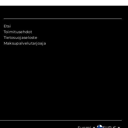
Etsi
Toimitusehdot
Tietosuojaseloste
Maksupalvelutarjoaja
Suomi
EUR €