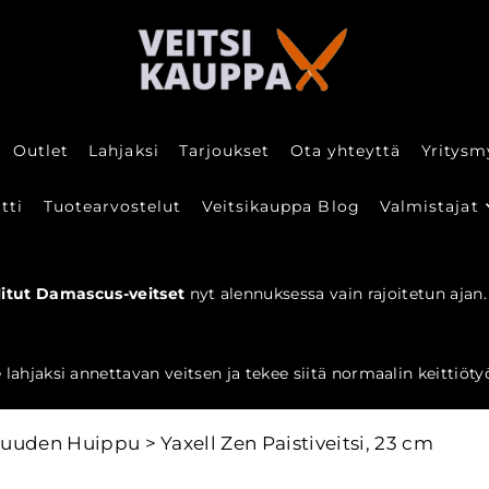
Outlet
Lahjaksi
Tarjoukset
Ota yhteyttä
Yritysm
tti
Tuotearvostelut
Veitsikauppa Blog
Valmistajat
litut Damascus-veitset
nyt alennuksessa vain rajoitetun ajan.
 lahjaksi annettavan veitsen ja tekee siitä normaalin keittiöt
taruuden Huippu
>
Yaxell Zen Paistiveitsi, 23 cm